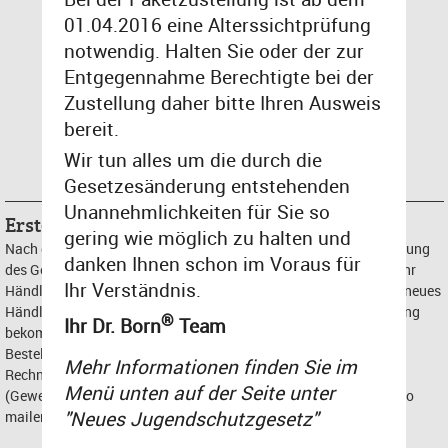
01.04.2016 eine Alterssichtprüfung
Passwort:
notwendig. Halten Sie oder der zur
Entgegennahme Berechtigte bei der
Zustellung daher bitte Ihren Ausweis
bereit.
Wir tun alles um die durch die
Passwort vergessen?
Gesetzesänderung entstehenden
Unannehmlichkeiten für Sie so
Erstellen Sie jetzt Ihr Händler-Kundenkonto:
gering wie möglich zu halten und
Nach dem Verschicken der Händleranmeldung und der Übermittlung
danken Ihnen schon im Voraus für
des Gewerbenachweises prüfen wir Ihre Angaben und schalten Ihr
Ihr Verständnis.
Händlerkonto frei. Bis zur Freischaltung bekommen Sie über Ihr neues
Händlerkonto Endkundenpreise angezeigt. Nach der Freischaltung
®
Ihr Dr. Born
Team
bekommen Sie Netto-Händlerpreise angezeigt. Wenn Sie vier
Bestellungen erfolgreich abschließen, können wir Sie für den
Mehr Informationen finden Sie im
Rechnungskauf freischalten. Sollten Sie Ihren Händlernachweis
Menü unten auf der Seite unter
(Gewerbenachweis) nicht über dieses Formular an uns senden, so
"Neues Jugendschutzgesetz"
mailen Sie diesen bitte an service@drborn-liquid.de.
Firmenname:*