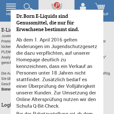
Dr.Born E-Liquids sind
Genussmittel, die nur für
Erwachsene bestimmt sind.
E-Liquids in Premiumqualität
Juventas Products bietet größtmögliche Sicherheit der Dr. Born
Ab dem 1. April 2016 gelten
Premium Liquids durch reinste Inhaltsstoffe. Zusammen mit einer
Änderungen im Jugendschutzgesetz
lückenlosen analytischen Überwachung durch das Fachlabor
PLENUM Dr. Born, dokumentiert durch chargenbezogene
die dazu verpflichten, auf unserer
Analysezertifikate, werden die Liquids auch kritischen "Dampfern"
Homepage deutlich zu
gerecht.
kennzeichnen, dass ein Verkauf an
Personen unter 18 Jahren nicht
Die Auswahl überzeugt: Von fruchtig bis herb, von lieblich bis kräftig.
Sie überraschen mit ihrem harmonisch-runden, intensiven
stattfindet. Zusätzlich bedarf es
Geschmack.
einer Überprüfung der Volljährigkeit
Bieten auch Sie Ihren Kunden E-Liquids in Premiumqualität.
unserer Kunden. Zur Umsetzung der
Online Altersprüfung nutzen wir den
Login für Händler:
Schufa Q-Bit-Check.
E-Mail Adresse:
Bei der Paketzustellung ist ab dem