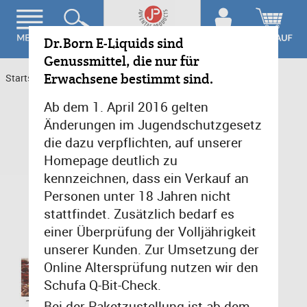
Dr.Born E-Liquids sind
Genussmittel, die nur für
Erwachsene bestimmt sind.
Startseite
>
Cafe & Bar
>
Amaretto 10ml 6mg/ml (PG Frei)
Ab dem 1. April 2016 gelten
Änderungen im Jugendschutzgesetz
die dazu verpflichten, auf unserer
Homepage deutlich zu
kennzeichnen, dass ein Verkauf an
Personen unter 18 Jahren nicht
stattfindet. Zusätzlich bedarf es
einer Überprüfung der Volljährigkeit
unserer Kunden. Zur Umsetzung der
Online Altersprüfung nutzen wir den
Schufa Q-Bit-Check.
Bei der Paketzustellung ist ab dem