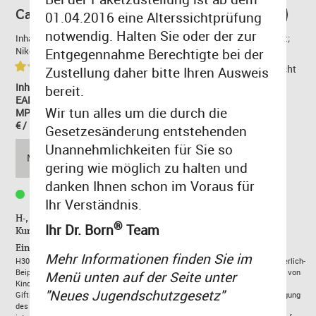
Cafe & Bar Amaretto 10ml 6mg/ml (PG Frei)
01.04.2016 eine Alterssichtprüfung
notwendig. Halten Sie oder der zur
Inhaltsstoffe: Glycerin (VG); Destilliertes Wasser; Aromakonzentrat;
Nikotin; Ethanol. Base: 90 VG /10 dest. Wasser.
Entgegennahme Berechtigte bei der
(1)
zurück zur Übersicht
Zustellung daher bitte Ihren Ausweis
Inhalt: 0.01 Liter
bereit.
EAN: 4260401975772
Wir tun alles um die durch die
MPN: WAM06
€ / Liter: 1.050,00 €
Gesetzesänderung entstehenden
10,50 €
Unannehmlichkeiten für Sie so
MENGE:
gering wie möglich zu halten und
inkl. MwSt,
zzgl. Versand
danken Ihnen schon im Voraus für
Lieferzeit 1-3 Tage
Ihr Verständnis.
H-, P-Sätze und EUH208 enthalten wichtige Informationen in
®
Ihr Dr. Born
Team
Kurzform.
Einordnung nach CLP-Verordnung (EG) Nr. 1272/2008:
Mehr Informationen finden Sie im
H302:Gesundheitsschädlich bei Verschlucken.P101: Ist ärztlicher Rat erforderlich-
Beipackzettel oder Umverpackung bereithalten.P102: Darf nicht in die Hände von
Menü unten auf der Seite unter
Kindern gelangen.P301+312: Bei Verschlucken: Bei Unwohlsein
"Neues Jugendschutzgesetz"
Giftinformationszentrum/Arzt anrufen. P330: Mund ausspülen. P501: Entsorgung
des Inhalts/des Behälters gemäß den örtlichen/regionalen/nationalen