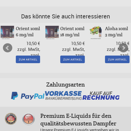
Das könnte Sie auch interessieren
Orient 10ml
Orient 10ml
Aloha 10ml
6 mg/ml
18 mg/ml
3 mg/ml
10,50 €
10,50 €
10,50 €
zzgl. MwSt,
zzgl. MwSt,
zzgl. MwSt,
zzgl.
zzgl.
zzgl.
Versand
Versand
Versand
Zahlungsarten
Premium E-Liquids für den
qualitätsbewussten Dampfer
Unsere Premium E-Liquids vertreiben wir in