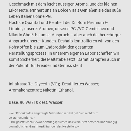
Geschmack mit dem leicht nussigen Aroma, und der kleinen
Likör Note, erinnert uns an Dolce Vita;) Genießen sie das süße
Leben Italiens ohne PG.
Höchste Qualität und Reinheit der Dr. Born Premium E-
Liquids, unserer Aromen, unseren PG-/VG-Gemischen und
Nikotin Shot's ist unser Anspruch – aber auch der berechtigte
Anspruch unserer Kunden. Deshalb kontrollieren wir von den
Rohstoffen bis zum Endprodukt den gesamten
Herstellungsprozess. In unserem eigenen Labor schaffen wir
somit Sicherheit, die Maßstäbe setzt. Damit Dampfen auch in
der Zukunft für Freude und Genuss steht.
Inhaltsstoffe: Glycerin (VG); Destilliertes Wasser;
Aromakonzentrat; Nikotin; Ethanol.
Base: 90 VG /10 dest. Wasser.
-- Auf Produktfotos angezeigte Dekorationsartikel gehören nicht zum
Leistungsumfang. --
-- Die gesetzlichen Gewährleistungspflichten des Verkäufers bestehen unabhängig
von möglichen Garantieerklärungen des Herstellers. --