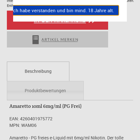
internationalen Vorschriften. EUH208: Kann allergische Reaktionen hervorrufufen.
Enthält Orangenterpene, Zitronenterpene.
Ich habe verstanden und bin mind. 18 Jahre alt.
Beschreibung
Produktbewertungen
Amaretto 10ml 6mg/ml (PG Frei)
EAN: 4260401975772
MPN: WAM06
Amaretto - PG freies e-Liquid mit 6mg/ml Nikotin. Der tolle