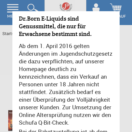
Dr.Born E-Liquids sind
Genussmittel, die nur für
Erwachsene bestimmt sind.
Startseite
>
Früchte-Paradies
>
Power Berry 3mg/ml
Ab dem 1. April 2016 gelten
Änderungen im Jugendschutzgesetz
die dazu verpflichten, auf unserer
Homepage deutlich zu
kennzeichnen, dass ein Verkauf an
Personen unter 18 Jahren nicht
stattfindet. Zusätzlich bedarf es
einer Überprüfung der Volljährigkeit
unserer Kunden. Zur Umsetzung der
Online Altersprüfung nutzen wir den
Schufa Q-Bit-Check.
Bei der Paketzustellung ist ab dem