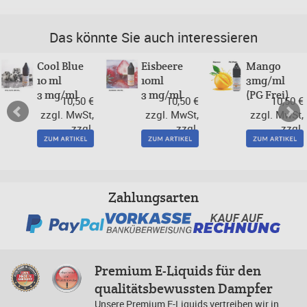
Das könnte Sie auch interessieren
Cool Blue
Eisbeere
Mango
10 ml
10ml
3mg/ml
3 mg/ml
3 mg/ml
(PG Frei)
10,50 €
10,50 €
10,50 €
zzgl. MwSt,
zzgl. MwSt,
zzgl. MwSt,
zzgl.
zzgl.
zzgl.
Versand
Versand
Versand
Zahlungsarten
Premium E-Liquids für den
qualitätsbewussten Dampfer
Unsere Premium E-Liquids vertreiben wir in