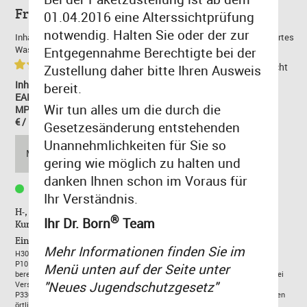
Früchte Paradies Power Berry 3mg/ml
01.04.2016 eine Alterssichtprüfung
notwendig. Halten Sie oder der zur
Inhaltsstoffe: Propylenglycol (PG); Glycerin (Glycerol) (VG); Destilliertes
Wasser; Aromakonzentrat ; Nikotin. Base: 50 VG / 50 PG.
Entgegennahme Berechtigte bei der
(2)
zurück zur Übersicht
Zustellung daher bitte Ihren Ausweis
Inhalt: 0.01 Liter
bereit.
EAN: 4260401970296
Wir tun alles um die durch die
MPN: FPBY03
€ / Liter: 1.050,00 €
Gesetzesänderung entstehenden
10,50 €
Unannehmlichkeiten für Sie so
MENGE:
gering wie möglich zu halten und
inkl. MwSt,
zzgl. Versand
danken Ihnen schon im Voraus für
Lieferzeit 1-3 Tage
Ihr Verständnis.
H-, P-Sätze und EUH208 enthalten wichtige Informationen in
®
Ihr Dr. Born
Team
Kurzform.
Einordnung nach CLP-Verordnung (EG) Nr. 1272/2008:
Mehr Informationen finden Sie im
H302:Gesundheitsschädlich bei Verschlucken.
P101: Ist ärztlicher Rat erforderlich-Beipackzettel oder Umverpackung
Menü unten auf der Seite unter
bereithalten.P102: Darf nicht in die Hände von Kindern gelangen.P301+312: Bei
"Neues Jugendschutzgesetz"
Verschlucken: Bei Unwohlsein Giftinformationszentrum/Arzt anrufen.
P330: Mund ausspülen.P501: Entsorgung des Inhalts/des Behälters gemäß den
örtlichen/regionalen/nationalen internationalen Vorschriften.