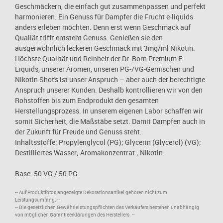
Geschmäckern, die einfach gut zusammenpassen und perfekt
harmonieren. Ein Genuss für Dampfer die Frucht e-liquids
anders erleben möchten. Denn erst wenn Geschmack auf
Qualiät trifft entsteht Genuss. Genießen sie den
ausgerwöhnlich leckeren Geschmack mit 3mg/ml Nikotin.
Höchste Qualität und Reinheit der Dr. Born Premium E-
Liquids, unserer Aromen, unseren PG-/VG-Gemischen und
Nikotin Shot's ist unser Anspruch – aber auch der berechtigte
Anspruch unserer Kunden. Deshalb kontrollieren wir von den
Rohstoffen bis zum Endprodukt den gesamten
Herstellungsprozess. In unserem eigenen Labor schaffen wir
somit Sicherheit, die Maßstäbe setzt. Damit Dampfen auch in
der Zukunft für Freude und Genuss steht.
Inhaltsstoffe: Propylenglycol (PG); Glycerin (Glycerol) (VG);
Destilliertes Wasser; Aromakonzentrat ; Nikotin.
Base: 50 VG / 50 PG.
-- Auf Produktfotos angezeigte Dekorationsartikel gehören nicht zum
Leistungsumfang. --
-- Die gesetzlichen Gewährleistungspflichten des Verkäufers bestehen unabhängig
von möglichen Garantieerklärungen des Herstellers. --