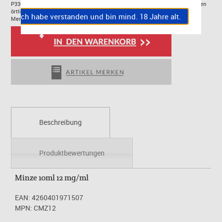
P330: Mund ausspülen.P501: Entsorgung des Inhalts/des Behälters gemäß den
örtlichen/regionalen/nationalen internationalen Vorschriften.EUH208: enthält
Ich habe verstanden und bin mind. 18 Jahre alt.
Mentha arvensis. Kann allergische Reaktionen hervorrufen.
Beschreibung
Produktbewertungen
Minze 10ml 12 mg/ml
EAN: 4260401971507
MPN: CMZ12