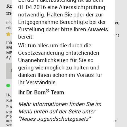
Kräuter- & Gewürz-Basar Minze 10ml 12
01.04.2016 eine Alterssichtprüfung
mg/ml
notwendig. Halten Sie oder der zur
Entgegennahme Berechtigte bei der
Inhaltsstoffe: Propylenglycol (PG); Glycerin (VG); Destilliertes Wasser;
Nikotin; Aromakonzentrat. Base: 50 VG /50 PG.
Zustellung daher bitte Ihren Ausweis
(5)
zurück zur Übersicht
bereit.
Inhalt: 0.01 Liter
Wir tun alles um die durch die
EAN: 4260401971507
Gesetzesänderung entstehenden
MPN: CMZ12
€ / Liter: 1.050,00 €
Unannehmlichkeiten für Sie so
10,50 €
gering wie möglich zu halten und
MENGE:
danken Ihnen schon im Voraus für
inkl. MwSt,
zzgl. Versand
Ihr Verständnis.
Lieferzeit 1-3 Tage
®
Ihr Dr. Born
Team
H-, P-Sätze und EUH208 enthalten wichtige Informationen in
Kurzform.
Mehr Informationen finden Sie im
Einordnung nach CLP-Verordnung (EG) Nr. 1272/2008:
Menü unten auf der Seite unter
H302:Gesundheitsschädlich bei Verschlucken.
P101: Ist ärztlicher Rat erforderlich-Beipackzettel oder Umverpackung
"Neues Jugendschutzgesetz"
bereithalten.P102: Darf nicht in die Hände von Kindern gelangen.P301+312: Bei
Verschlucken: Bei Unwohlsein Giftinformationszentrum/Arzt anrufen.