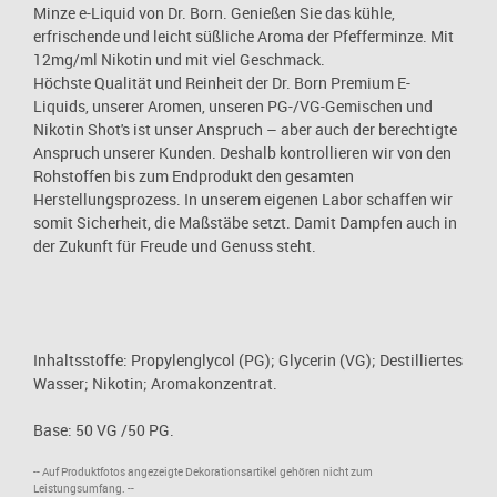
Minze e-Liquid von Dr. Born. Genießen Sie das kühle,
erfrischende und leicht süßliche Aroma der Pfefferminze. Mit
12mg/ml Nikotin und mit viel Geschmack.
Höchste Qualität und Reinheit der Dr. Born Premium E-
Liquids, unserer Aromen, unseren PG-/VG-Gemischen und
Nikotin Shot's ist unser Anspruch – aber auch der berechtigte
Anspruch unserer Kunden. Deshalb kontrollieren wir von den
Rohstoffen bis zum Endprodukt den gesamten
Herstellungsprozess. In unserem eigenen Labor schaffen wir
somit Sicherheit, die Maßstäbe setzt. Damit Dampfen auch in
der Zukunft für Freude und Genuss steht.
Inhaltsstoffe: Propylenglycol (PG); Glycerin (VG); Destilliertes
Wasser; Nikotin; Aromakonzentrat.
Base: 50 VG /50 PG.
-- Auf Produktfotos angezeigte Dekorationsartikel gehören nicht zum
Leistungsumfang. --