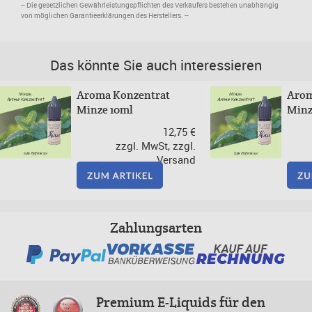
-- Die gesetzlichen Gewährleistungspflichten des Verkäufers bestehen unabhängig
von möglichen Garantieerklärungen des Herstellers. --
Das könnte Sie auch interessieren
Aroma Konzentrat
Arom
Minze 10ml
Minz
12,75 €
zzgl. MwSt, zzgl.
Versand
Zahlungsarten
Premium E-Liquids für den