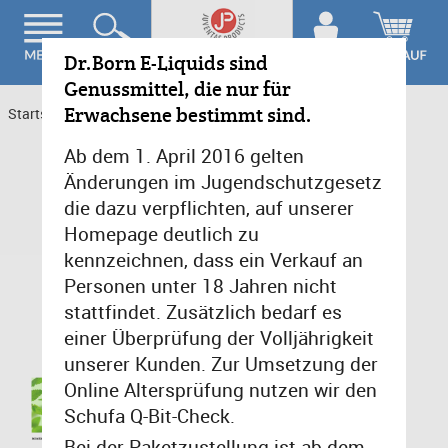
Dr.Born E-Liquids sind
Genussmittel, die nur für
Erwachsene bestimmt sind.
Startseite
>
Kräuter- & Gewürz-Basar
>
Minze 10ml 12 mg/ml
Ab dem 1. April 2016 gelten
Änderungen im Jugendschutzgesetz
die dazu verpflichten, auf unserer
Homepage deutlich zu
kennzeichnen, dass ein Verkauf an
Personen unter 18 Jahren nicht
stattfindet. Zusätzlich bedarf es
einer Überprüfung der Volljährigkeit
unserer Kunden. Zur Umsetzung der
Online Altersprüfung nutzen wir den
Schufa Q-Bit-Check.
Bei der Paketzustellung ist ab dem