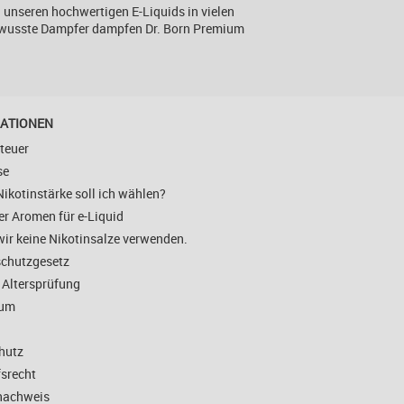
 unseren hochwertigen E-Liquids in vielen
ewusste Dampfer dampfen Dr. Born Premium
ATIONEN
teuer
se
ikotinstärke soll ich wählen?
er Aromen für e-Liquid
ir keine Nikotinsalze verwenden.
chutzgesetz
 Altersprüfung
sum
hutz
srecht
nachweis