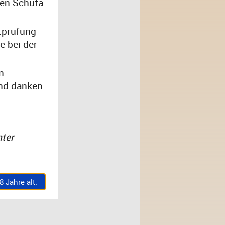
den Schufa
htprüfung
e bei der
n
und danken
nter
 Jahre alt.