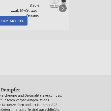
8,95 €
8,95
zzgl. MwSt, zzgl.
zzgl. MwSt, zzg
Versand
Versa
n Dampfer
rsicherung und Originalitätsverschluss.
uf unseren Verpackungen ist das
em Steuerzeichen und der Nummer A28
ndeten Inhaltsstoffe sind ausschließlich