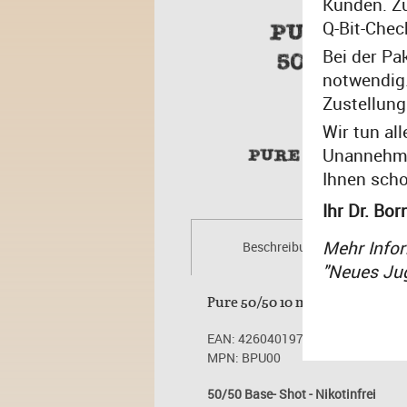
Kunden. Zu
Q-Bit-Chec
Bei der Pa
notwendig.
Zustellung
Wir tun al
Unannehmli
Ihnen scho
Ihr Dr. Bor
Mehr Infor
Beschreibung
"Neues Ju
Pure 50/50 10 ml Nikotinfrei
EAN: 4260401973129
MPN: BPU00
50/50 Base- Shot - Nikotinfrei