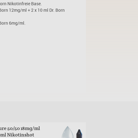
orn Nikotinfreie Base.
 Born 12mg/ml + 2 x 10 ml Dr. Born
 Born 6mg/ml.
ure 50/50 18mg/ml
Pure 50/50 6mg/ml
0ml Nikotinshot
10ml Nikotinshot