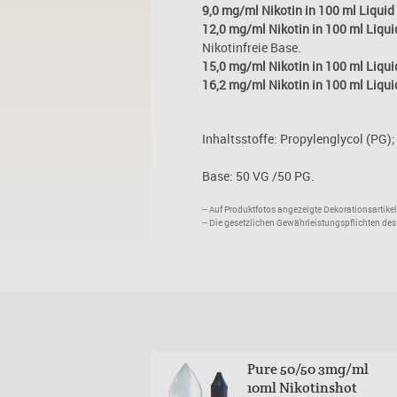
9,0 mg/ml Nikotin in 100 ml Liquid
12,0 mg/ml Nikotin in 100 ml Liqui
Nikotinfreie Base.
15,0 mg/ml Nikotin in 100 ml Liqui
16,2 mg/ml Nikotin in 100 ml Liqui
Inhaltsstoffe: Propylenglycol (PG);
Base: 50 VG /50 PG.
-- Auf Produktfotos angezeigte Dekorationsartik
-- Die gesetzlichen Gewährleistungspflichten de
skaffee 12mg/ml
Pure 50/50 3mg/ml
10ml Nikotinshot