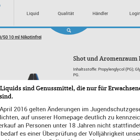
Liquid
Qualität
Händler
Logi
/50 10 ml Nikotinfrei
Shot und Aromenraum Pu
Inhaltsstoffe: Propylenglycol (PG); G
PG.
Inhalt: 0.01 Liter
Liquids sind Genussmittel, die nur für Erwachsen
EAN: 4260401973129
sind.
MPN: BPU00
€ / Liter: 850,00 €
 April 2016 gelten Änderungen im Jugendschutzgese
lichten, auf unserer Homepage deutlich zu kennzei
MENGE:
erkauf an Personen unter 18 Jahren nicht stattfinde
 bedarf es einer Überprüfung der Volljährigkeit unse
8,50 €