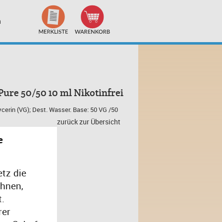
n
re 50/50 10 ml Nikotinfrei
lycerin (VG); Dest. Wasser. Base: 50 VG /50
zurück zur Übersicht
e
tz die
chnen,
t.
rer