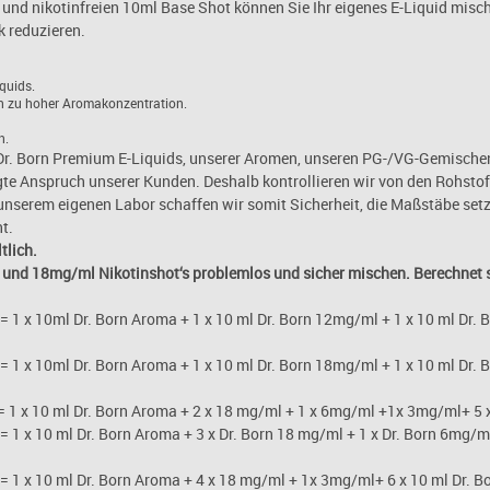
nd nikotinfreien 10ml Base Shot können Sie Ihr eigenes E-Liquid misch
 reduzieren.
quids.
n zu hoher Aromakonzentration.
n.
 Dr. Born Premium E-Liquids, unserer Aromen, unseren PG-/VG-Gemischen 
gte Anspruch unserer Kunden. Deshalb kontrollieren wir von den Rohsto
unserem eigenen Labor schaffen wir somit Sicherheit, die Maßstäbe set
t.
tlich.
 und 18mg/ml Nikotinshot‘s problemlos und sicher mischen. Berechnet s
= 1 x 10ml Dr. Born Aroma + 1 x 10 ml Dr. Born 12mg/ml + 1 x 10 ml Dr. 
= 1 x 10ml Dr. Born Aroma + 1 x 10 ml Dr. Born 18mg/ml + 1 x 10 ml Dr. 
= 1 x 10 ml Dr. Born Aroma + 2 x 18 mg/ml + 1 x 6mg/ml +1x 3mg/ml+ 5 x
= 1 x 10 ml Dr. Born Aroma + 3 x Dr. Born 18 mg/ml + 1 x Dr. Born 6mg/m
= 1 x 10 ml Dr. Born Aroma + 4 x 18 mg/ml + 1x 3mg/ml+ 6 x 10 ml Dr. Bo