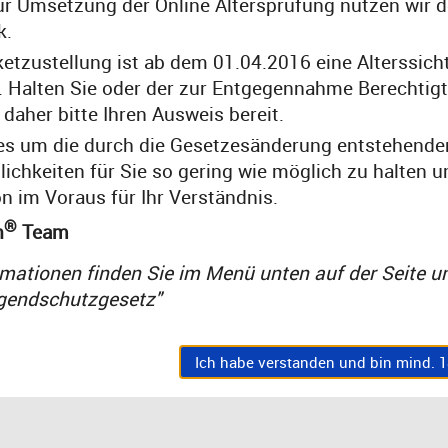
r Umsetzung der Online Altersprüfung nutzen wir 
inkl. MwSt,
zzgl. Versand
k.
Lieferzeit 1-3 Tage
ketzustellung ist ab dem 01.04.2016 eine Alterssic
 Halten Sie oder der zur Entgegennahme Berechtigt
 daher bitte Ihren Ausweis bereit.
les um die durch die Gesetzesänderung entstehende
chkeiten für Sie so gering wie möglich zu halten 
n im Voraus für Ihr Verständnis.
®
n
Team
mationen finden Sie im Menü unten auf der Seite u
gendschutzgesetz"
Ich habe verstanden und bin mind. 18