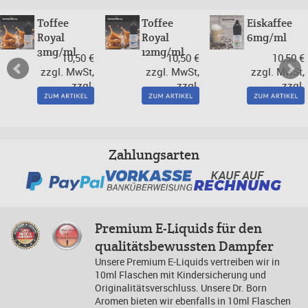
Toffee
Toffee
Eiskaffee
Royal
Royal
6mg/ml
3mg/ml
12mg/ml
10,50 €
10,50 €
10,50 €
zzgl. MwSt,
zzgl. MwSt,
zzgl. MwSt,
zzgl.
zzgl.
zzgl.
Versand
Versand
Versand
Zahlungsarten
Premium E-Liquids für den
qualitätsbewussten Dampfer
Unsere Premium E-Liquids vertreiben wir in
10ml Flaschen mit Kindersicherung und
Originalitätsverschluss. Unsere Dr. Born
Aromen bieten wir ebenfalls in 10ml Flaschen