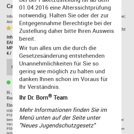
Cafe & Bar Toffee Royal 6mg/ml
01.04.2016 eine Alterssichtprüfung
notwendig. Halten Sie oder der zur
Inhaltsstoffe: Propylenglycol (PG); Glycerin (VG); Destilliertes Wasser;
Aromakonzentrat; Nikotin. Base: 50 VG / 50 PG.
Entgegennahme Berechtigte bei der
(2)
zurück zur Übersicht
Zustellung daher bitte Ihren Ausweis
Inhalt: 0.01 Liter
bereit.
EAN: 4260401970548
Wir tun alles um die durch die
MPN: CBTR06
€ / Liter: 1.050,00 €
Gesetzesänderung entstehenden
10,50 €
Unannehmlichkeiten für Sie so
MENGE:
gering wie möglich zu halten und
inkl. MwSt,
zzgl. Versand
danken Ihnen schon im Voraus für
Lieferzeit 1-3 Tage
Ihr Verständnis.
H-, P-Sätze und EUH208 enthalten wichtige Informationen in
®
Ihr Dr. Born
Team
Kurzform.
Einordnung nach CLP-Verordnung (EG) Nr. 1272/2008:
Mehr Informationen finden Sie im
H302:Gesundheitsschädlich bei Verschlucken.
P101: Ist ärztlicher Rat erforderlich-Beipackzettel oder Umverpackung
Menü unten auf der Seite unter
bereithalten.P102: Darf nicht in die Hände von Kindern gelangen.P301+312: Bei
"Neues Jugendschutzgesetz"
Verschlucken: Bei Unwohlsein Giftinformationszentrum/Arzt anrufen.
P330: Mund ausspülen.P501: Entsorgung des Inhalts/des Behälters gemäß den
örtlichen/regionalen/nationalen internationalen Vorschriften.