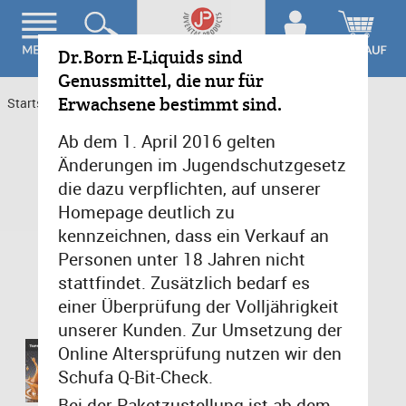
Dr.Born E-Liquids sind
Genussmittel, die nur für
Erwachsene bestimmt sind.
Startseite
>
Cafe & Bar
>
Toffee Royal 6mg/ml
Ab dem 1. April 2016 gelten
Änderungen im Jugendschutzgesetz
die dazu verpflichten, auf unserer
Homepage deutlich zu
kennzeichnen, dass ein Verkauf an
Personen unter 18 Jahren nicht
stattfindet. Zusätzlich bedarf es
einer Überprüfung der Volljährigkeit
unserer Kunden. Zur Umsetzung der
Online Altersprüfung nutzen wir den
Schufa Q-Bit-Check.
Bei der Paketzustellung ist ab dem