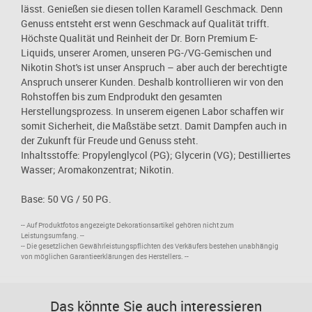
lässt. Genießen sie diesen tollen Karamell Geschmack. Denn
Genuss entsteht erst wenn Geschmack auf Qualität trifft.
Höchste Qualität und Reinheit der Dr. Born Premium E-
Liquids, unserer Aromen, unseren PG-/VG-Gemischen und
Nikotin Shot's ist unser Anspruch – aber auch der berechtigte
Anspruch unserer Kunden. Deshalb kontrollieren wir von den
Rohstoffen bis zum Endprodukt den gesamten
Herstellungsprozess. In unserem eigenen Labor schaffen wir
somit Sicherheit, die Maßstäbe setzt. Damit Dampfen auch in
der Zukunft für Freude und Genuss steht.
Inhaltsstoffe: Propylenglycol (PG); Glycerin (VG); Destilliertes
Wasser; Aromakonzentrat; Nikotin.
Base: 50 VG / 50 PG.
-- Auf Produktfotos angezeigte Dekorationsartikel gehören nicht zum
Leistungsumfang. --
-- Die gesetzlichen Gewährleistungspflichten des Verkäufers bestehen unabhängig
von möglichen Garantieerklärungen des Herstellers. --
Das könnte Sie auch interessieren